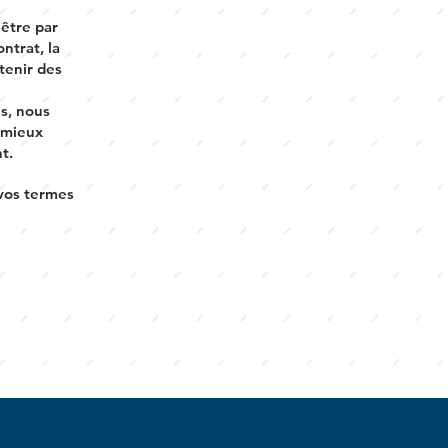
 être par
ontrat, la
tenir des
s, nous
 mieux
t.
 vos termes