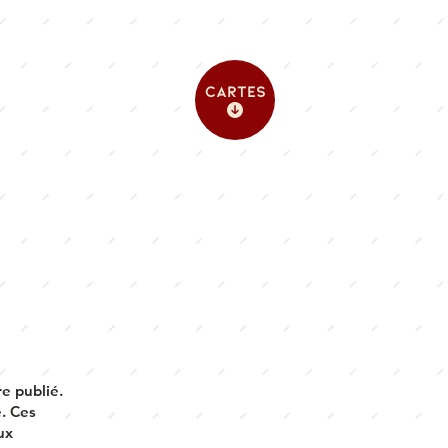
cartes
e publié.
e. Ces
ux